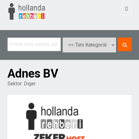
Toggl
naviga
Adnes BV
Sektor:
Diger