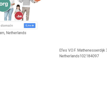
am, Netherlands
Efes V.O.F. Mathenesserdijk
Netherlands102184097