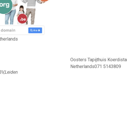
therlands
Oosters Tapijthuis Koerdist
Netherlands071 5143809
BV,Leiden