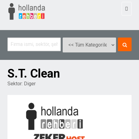
Toggl
naviga
S.T. Clean
Sektor:
Diger