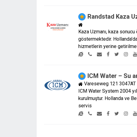
Randstad Kaza U
Kaza Uzmanı, kaza sonucu ö
göstermektedir. Hollanda’da
hizmetlerin yerine getirilm
ICM Water – Su ar
Vareseweg 121 3047AT
ICM Water System 2004 yılı
kurulmuştur. Hollanda ve Bel
servis