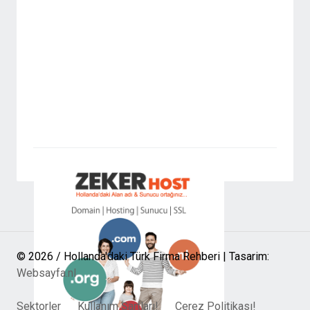
© 2026 / Hollanda'daki Türk Firma Rehberi | Tasarim:
Websayfa.nl
Sektorler
Kullanım Şartları!
Cerez Politikası!