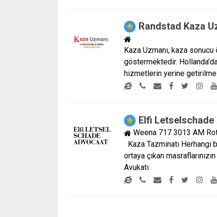
Randstad Kaza U
Kaza Uzmanı, kaza sonucu ö
göstermektedir. Hollanda’da
hizmetlerin yerine getirilm
Elfi Letselschad
Weena 717 3013 AM Ro
Kaza Tazminatı Herhangi bi
ortaya çıkan masraflarınızı
Avukatı