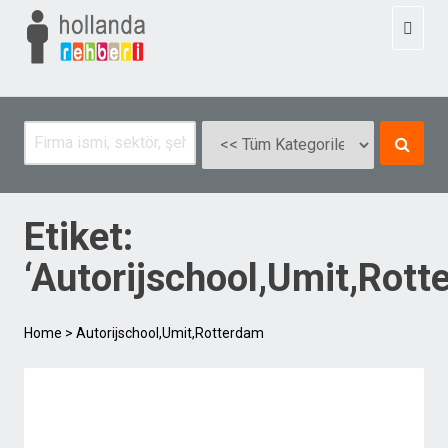
Toggl
naviga
Etiket:
‘Autorijschool,Umit,Rott
Home
>
Autorijschool,Umit,Rotterdam