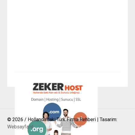
© 2026 / Hollanda'daki Türk Firma Rehberi | Tasarim:
Websayfa.nl