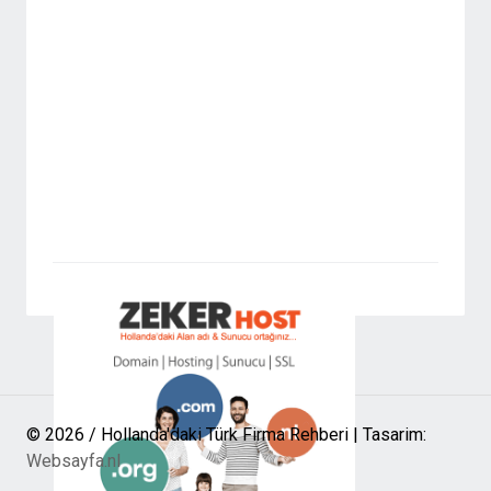
© 2026 / Hollanda'daki Türk Firma Rehberi | Tasarim:
Websayfa.nl