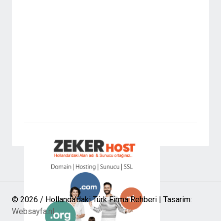
© 2026 / Hollanda'daki Türk Firma Rehberi | Tasarim:
Websayfa.nl