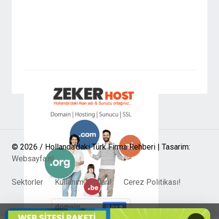
© 2026 / Hollanda'daki Türk Firma Rehberi | Tasarim:
Websayfa.nl
Sektorler
Kullanım Şartları!
Cerez Politikası!