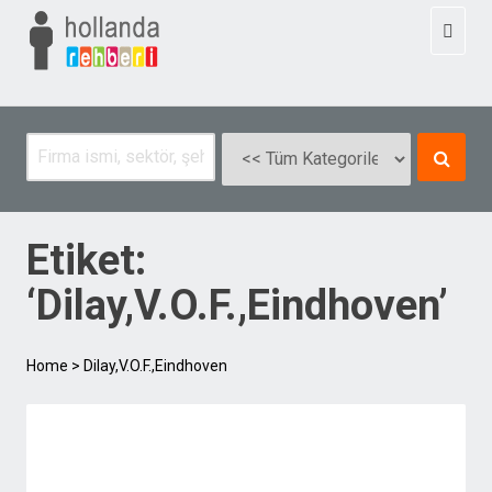
Toggl
naviga
Etiket:
‘Dilay,V.O.F.,Eindhoven’
Home
>
Dilay,V.O.F.,Eindhoven