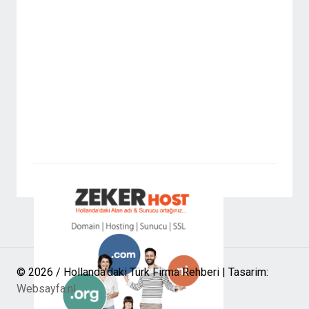
© 2026 / Hollanda'daki Türk Firma Rehberi | Tasarim:
Websayfa.nl