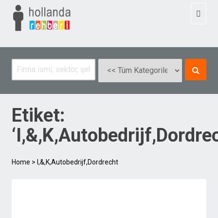
Toggl
naviga
Etiket:
‘I,&,K,Autobedrijf,Dordre
Home
>
I,&,K,Autobedrijf,Dordrecht