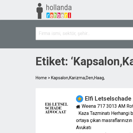
Etiket: ‘Kapsalon,K
Home
>
Kapsalon,Karizma,Den,Haag,
Elfi Letselschad
Weena 717 3013 AM Ro
Kaza Tazminatı Herhangi bi
ortaya çıkan masraflarınızı
Avukatı