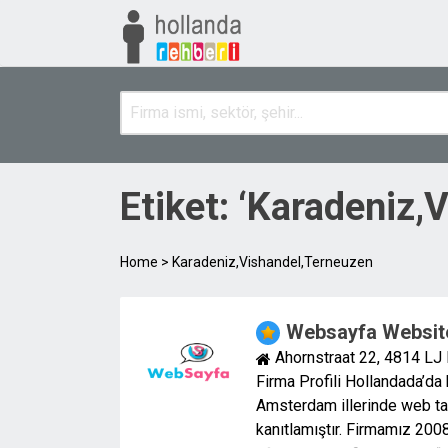
Etiket: ‘Karadeniz,
Home
>
Karadeniz,Vishandel,Terneuzen
Websayfa Websit
Ahornstraat 22, 4814 LJ
Firma Profili Hollandada’d
Amsterdam illerinde web tas
kanıtlamıştır. Firmamız 200