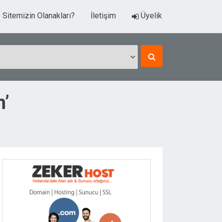
Sitemizin Olanakları?
İletişim
Üyelik
m’