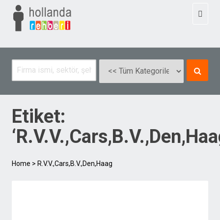
Toggl
naviga
Etiket:
‘R.V.V.,Cars,B.V.,Den,Haa
Home
>
R.V.V.,Cars,B.V.,Den,Haag