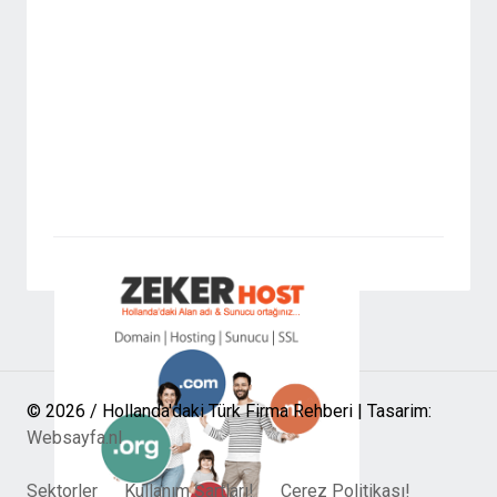
© 2026 / Hollanda'daki Türk Firma Rehberi | Tasarim:
Websayfa.nl
Sektorler
Kullanım Şartları!
Cerez Politikası!