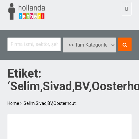
Toggl
naviga
Etiket:
‘Selim,Sivad,BV,Oosterho
Home
>
Selim,Sivad,BV,Oosterhout,