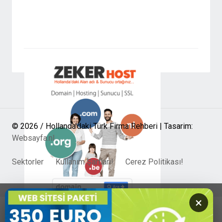
© 2026 / Hollanda'daki Türk Firma Rehberi | Tasarim:
Websayfa.nl
Sektorler
Kullanım Şartları!
Cerez Politikası!
×