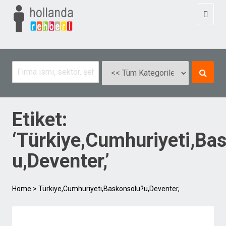
Toggl
naviga
Etiket:
‘Türkiye,Cumhuriyeti,Ba
u,Deventer,’
Home
>
Türkiye,Cumhuriyeti,Baskonsolu?u,Deventer,