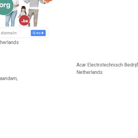
therlands
Acar Electrotechnisch Bedri
Netherlands
,Zaandam,