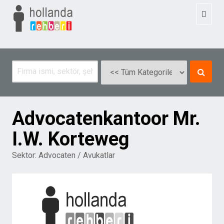
Toggl
naviga
Advocatenkantoor Mr.
I.W. Korteweg
Sektor:
Advocaten / Avukatlar