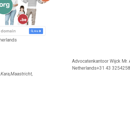
herlands
Advocatenkantoor Wijck Mr. 
Netherlands+31 43 325425
,Kara,Maastricht,