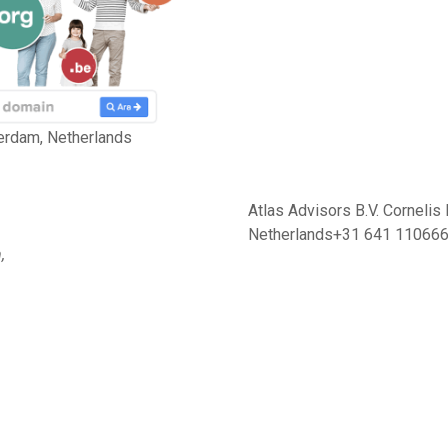
erdam, Netherlands
Atlas Advisors B.V. Corneli
Netherlands+31 641 11066
,