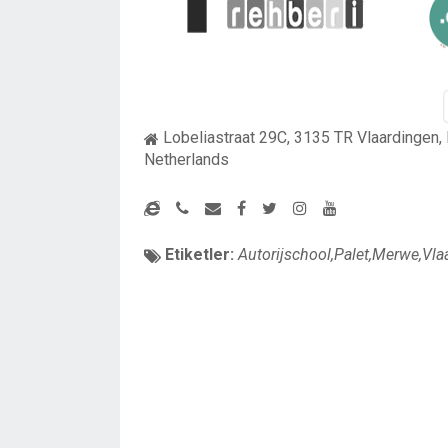
Lobeliastraat 29C, 3135 TR Vlaardingen,
Netherlands
Etiketler:
Autorijschool,Palet,Merwe,Vla