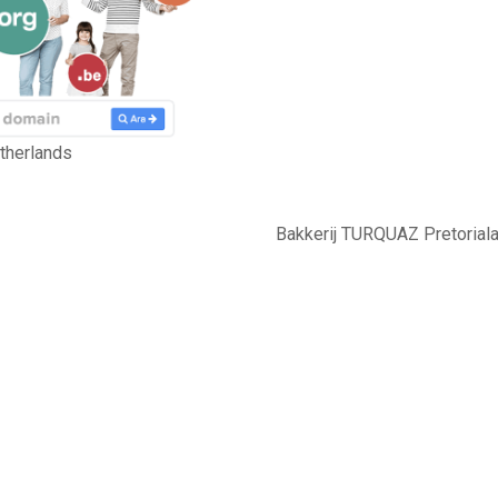
therlands
Bakkerij TURQUAZ Pretorial