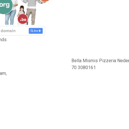
nds
Bella Mismis Pizzeria Nede
70 3080161
dam,