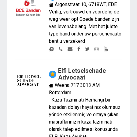
Argonstraat 10, 6718WT, EDE
Veilig, vertrouwd en voordelig de
weg weer op! Goede banden zijn
van levensbelang. Met het juiste
type band onder uw personenauto
bent u verzekerd
Elfi Letselschade
Advocaat
Weena 717 3013 AM
Rotterdam
Kaza Tazminatı Herhangi bir
kazadan dolayı hayatınız olumsuz
yönde etkilenmiş ve ortaya çıkan
masraflarınızın kaza tazminatı
olarak talep edilmesi konusunda
ELFI Kaza Avukatı