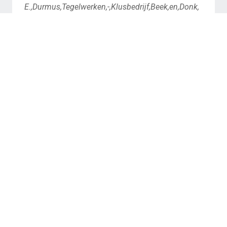
E.,Durmus,Tegelwerken,-,Klusbedrijf,Beek,en,Donk,