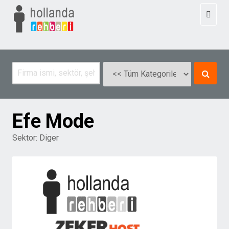
Toggl
naviga
Efe Mode
Sektor:
Diger