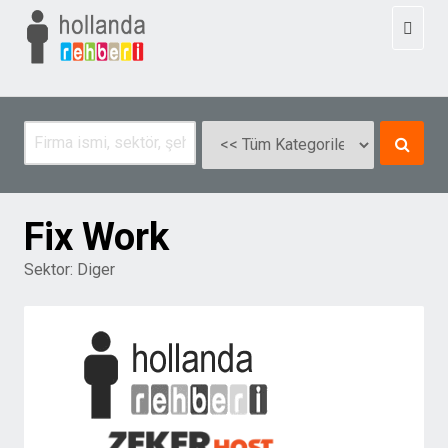
Toggl
naviga
Fix Work
Sektor:
Diger