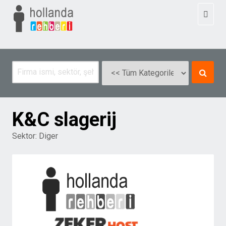
Toggl
naviga
K&C slagerij
Sektor:
Diger