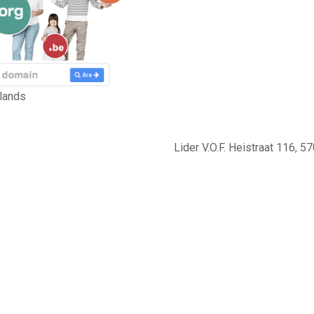
lands
Lider V.O.F. Heistraat 116,