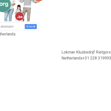
therlands
Lokman Klusbedrijf Rietgors
Netherlands+31 228 31999