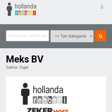
Toggl
naviga
Meks BV
Sektor:
Diger