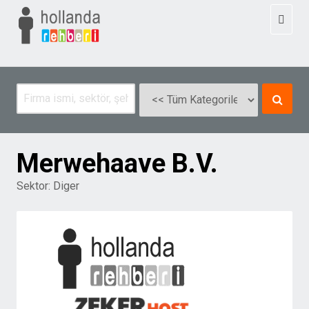
Toggl
naviga
Merwehaave B.V.
Sektor:
Diger