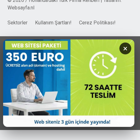
© 2026 / Hollanda'daki Türk Firma Rehberi | Tasarim:
Websayfa.nl
Sektorler
Kullanım Şartları!
Cerez Politikası!
×