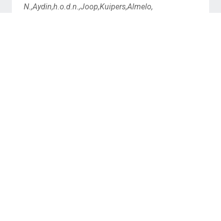
N.,Aydin,h.o.d.n.,Joop,Kuipers,Almelo,