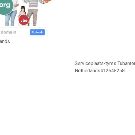
lands
Serviceplaats-tyres Tubant
Netherlands412648258