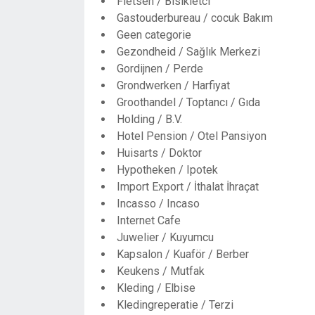
Fietsen / Bisikletci
Gastouderbureau / cocuk Bakım
Geen categorie
Gezondheid / Sağlık Merkezi
Gordijnen / Perde
Grondwerken / Harfiyat
Groothandel / Toptancı / Gıda
Holding / B.V.
Hotel Pension / Otel Pansiyon
Huisarts / Doktor
Hypotheken / Ipotek
Import Export / İthalat İhraçat
Incasso / Incaso
Internet Cafe
Juwelier / Kuyumcu
Kapsalon / Kuaför / Berber
Keukens / Mutfak
Kleding / Elbise
Kledingreperatie / Terzi