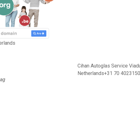
erlands
Cihan Autoglas Service Via
Netherlands+31 70 402315
aag